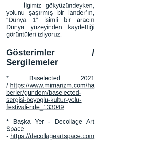
İlgimiz gökyüzündeyken,
yolunu şaşırmış bir lander’ın,
“Dünya 1” isimli bir aracın
Dünya yüzeyinden kaydettiği
görüntüleri izliyoruz.
Gösterimler /
Sergilemeler
* Baselected
2021
/
https://www.mimarizm.com/ha
berler/gundem/baselected-
sergisi-beyoglu-kultur-yolu-
festivali-nde_133049
* Başka Yer - Decollage Art
Space
-
https://decollageartspace.com