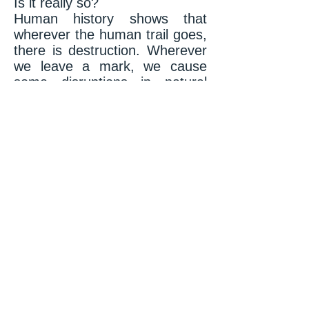
Is it really so?
Human history shows that
wherever the human trail goes,
there is destruction. Wherever
we leave a mark, we cause
some disruptions in natural
processes. It is like a kind of
curse of man, who is
distinguished from other
creatures by his intelligence.
The most important and new
place where we carry our curse
is the planet Mars. We do not
like it due to the thinness of its
atmosphere, the fact that water
is only in ice form and scarce,
and its temperature is not
suitable for life, and we
produce humanist projects to
change it. From a human point